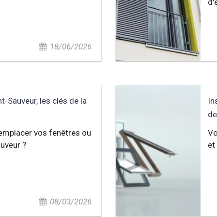
d'
18/06/2026
t-Sauveur, les clés de la
In
de
emplacer vos fenêtres ou
Vo
auveur ?
et
08/03/2026